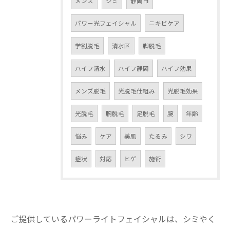
メンズ
シミ
静岡市
パワー光フェイシャル
ニキビケア
学割脱毛
清水区
脚脱毛
ハイフ清水
ハイフ静岡
ハイフ効果
メンズ脱毛
光脱毛仕組み
光脱毛効果
光脱毛
腕脱毛
足脱毛
腕
年齢
悩み
ケア
美肌
たるみ
シワ
症状
対応
ヒゲ
施術
ご提供しているパワーライトフェイシャルは、シミやく