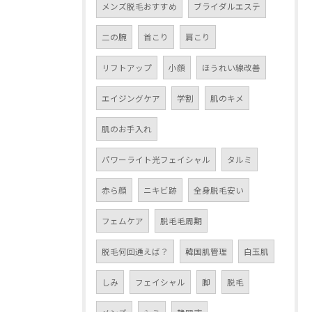
メンズ脱毛おすすめ
ブライダルエステ
二の腕
首こり
肩こり
リフトアップ
小顔
ほうれい線改善
エイジングケア
学割
肌のキメ
肌のお手入れ
パワーライト光フェイシャル
タルミ
赤ら顔
ニキビ跡
全身脱毛安い
フェムケア
脱毛毛周期
脱毛何回通えば？
韓国肌管理
白玉肌
しみ
フェイシャル
脚
脱毛