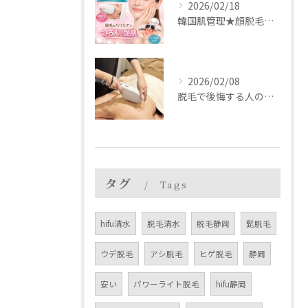
2026/02/18
韓国肌管理★顔脱毛×RFで白玉ツヤ肌
2026/02/08
脱毛で後悔する人の共通点
タグ
Tags
hifu清水
脱毛清水
脱毛静岡
髭脱毛
ウデ脱毛
アシ脱毛
ヒゲ脱毛
静岡
安い
パワーライト脱毛
hifu静岡