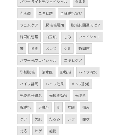
パワーライト光フェイシャル
タルミ
赤ら顔
ニキビ跡
全身脱毛安い
フェムケア
脱毛毛周期
脱毛何回通えば？
韓国肌管理
白玉肌
しみ
フェイシャル
脚
脱毛
メンズ
シミ
静岡市
パワー光フェイシャル
ニキビケア
学割脱毛
清水区
脚脱毛
ハイフ清水
ハイフ静岡
ハイフ効果
メンズ脱毛
光脱毛仕組み
光脱毛効果
光脱毛
腕脱毛
足脱毛
腕
年齢
悩み
ケア
美肌
たるみ
シワ
症状
対応
ヒゲ
施術