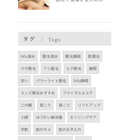
タグ
Tags
hifu清水
脱毛清水
脱毛静岡
髭脱毛
ウデ脱毛
アシ脱毛
ヒゲ脱毛
静岡
安い
パワーライト脱毛
hifu静岡
メンズ脱毛おすすめ
ブライダルエステ
二の腕
首こり
肩こり
リフトアップ
小顔
ほうれい線改善
エイジングケア
学割
肌のキメ
肌のお手入れ