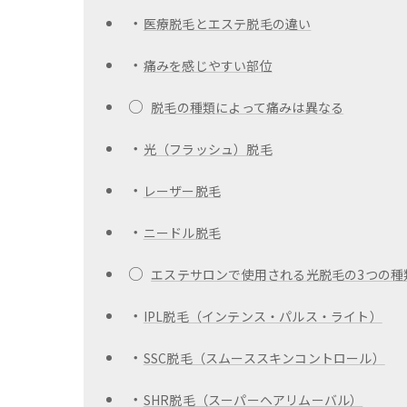
・
医療脱毛とエステ脱毛の違い
・
痛みを感じやすい部位
○
脱毛の種類によって痛みは異なる
・
光（フラッシュ）脱毛
・
レーザー脱毛
・
ニードル脱毛
○
エステサロンで使用される光脱毛の3つの種
・
IPL脱毛（インテンス・パルス・ライト）
・
SSC脱毛（スムーススキンコントロール）
・
SHR脱毛（スーパーヘアリムーバル）